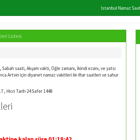
İstanbul Namaz Saat
eri Listesi
i, Sabah saati, Akşam vakti, Öğle zamanı, İkindi ezanı, ve yatsı
ıca Artvin için diyanet namaz vakitleri ile iftar saatleri ve sahur
7 , Hicri Tarih 24 Safer 1448
leri
aktine kalan süre
01:18:42