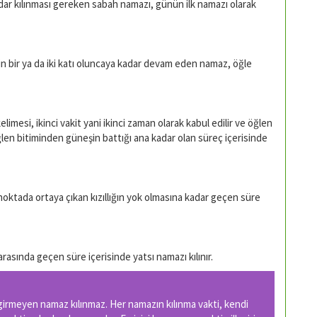
adar kılınması gereken sabah namazı, günün ilk namazı olarak
n bir ya da iki katı oluncaya kadar devam eden namaz, öğle
elimesi, ikinci vakit yani ikinci zaman olarak kabul edilir ve öğlen
zı öğlen bitiminden güneşin battığı ana kadar olan süreç içerisinde
oktada ortaya çıkan kızıllığın yok olmasına kadar geçen süre
rasında geçen süre içerisinde yatsı namazı kılınır.
i girmeyen namaz kılınmaz. Her namazın kılınma vakti, kendi