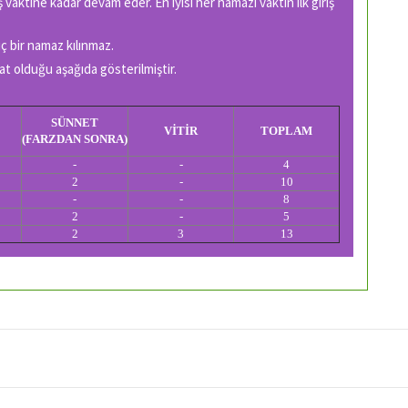
ş vaktine kadar devam eder. En iyisi her namazı vaktin ilk giriş
 bir namaz kılınmaz.
at olduğu aşağıda gösterilmiştir.
SÜNNET
VİTİR
TOPLAM
(FARZDAN SONRA)
-
-
4
2
-
10
-
-
8
2
-
5
2
3
13