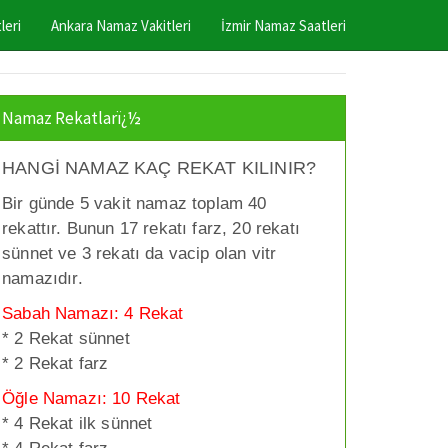
leri
Ankara Namaz Vakitleri
İzmir Namaz Saatleri
Namaz Rekatlarï¿½
HANGİ NAMAZ KAÇ REKAT KILINIR?
Bir günde 5 vakit namaz toplam 40
rekattır. Bunun 17 rekatı farz, 20 rekatı
sünnet ve 3 rekatı da vacip olan vitr
namazıdır.
Sabah Namazı: 4 Rekat
* 2 Rekat sünnet
* 2 Rekat farz
Öğle Namazı: 10 Rekat
* 4 Rekat ilk sünnet