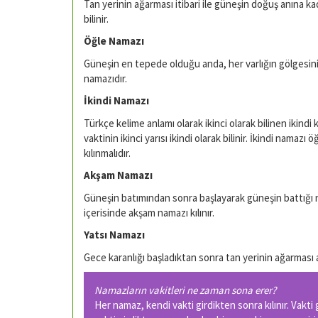
Tan yerinin ağarması itibari ile güneşin doğuş anına k
bilinir.
Öğle Namazı
Güneşin en tepede olduğu anda, her varlığın gölgesini
namazıdır.
İkindi Namazı
Türkçe kelime anlamı olarak ikinci olarak bilinen ikindi k
vaktinin ikinci yarısı ikindi olarak bilinir. İkindi nama
kılınmalıdır.
Akşam Namazı
Güneşin batımından sonra başlayarak güneşin battığı n
içerisinde akşam namazı kılınır.
Yatsı Namazı
Gece karanlığı başladıktan sonra tan yerinin ağarması a
Namazların vakitleri ne zaman sona erer?
Her namaz, kendi vakti girdikten sonra kılınır. Vakt