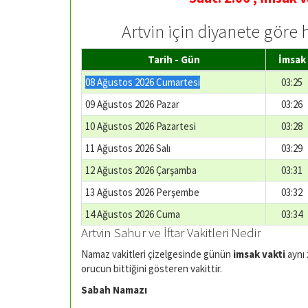
Artvin için diyanete göre 
Tarih - Gün
İmsak
08 Ağustos 2026 Cumartesi
03:25
09 Ağustos 2026 Pazar
03:26
10 Ağustos 2026 Pazartesi
03:28
11 Ağustos 2026 Salı
03:29
12 Ağustos 2026 Çarşamba
03:31
13 Ağustos 2026 Perşembe
03:32
14 Ağustos 2026 Cuma
03:34
Artvin Sahur ve İftar Vakitleri Nedir
Namaz vakitleri çizelgesinde günün
imsak vakti
aynı
orucun bittiğini gösteren vakittir.
Sabah Namazı