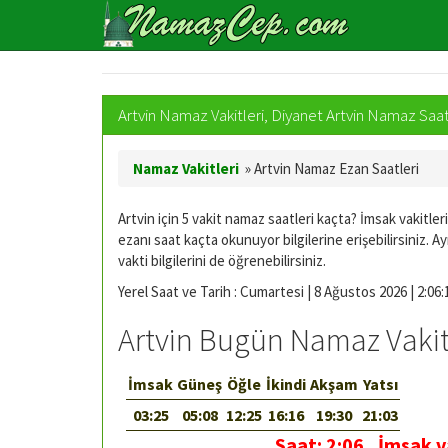
Artvin Namaz Vakitleri, Diyanet Artvin Namaz Saatl
Namaz Vakitleri
»
Artvin Namaz Ezan Saatleri
Artvin için 5 vakit namaz saatleri kaçta? İmsak vakitler
ezanı saat kaçta okunuyor bilgilerine erişebilirsiniz. Ayr
vakti bilgilerini de öğrenebilirsiniz.
Yerel Saat ve Tarih : Cumartesi | 8 Ağustos 2026 | 2:06:1
Artvin Bugün Namaz Vakit
İmsak
Güneş
Öğle
İkindi
Akşam
Yatsı
03:25
05:08
12:25
16:16
19:30
21:03
Saat:
2:06
,
İmsak v