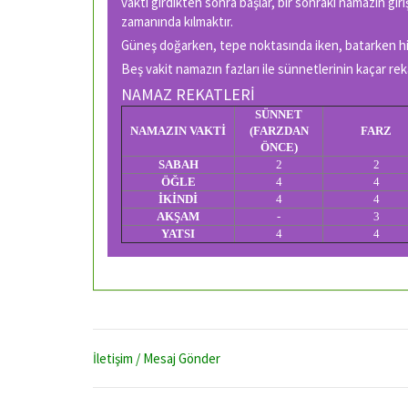
vakti girdikten sonra başlar, bir sonraki namazın giri
zamanında kılmaktır.
Güneş doğarken, tepe noktasında iken, batarken hiç
Beş vakit namazın fazları ile sünnetlerinin kaçar rek
NAMAZ REKATLERİ
SÜNNET
NAMAZIN VAKTİ
(FARZDAN
FARZ
ÖNCE)
SABAH
2
2
ÖĞLE
4
4
İKİNDİ
4
4
AKŞAM
-
3
YATSI
4
4
İletişim / Mesaj Gönder