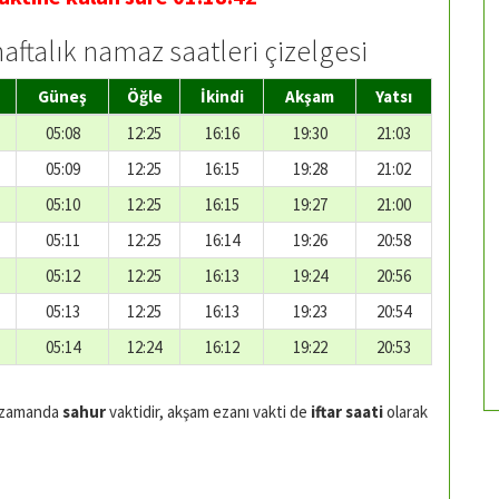
haftalık namaz saatleri çizelgesi
Güneş
Öğle
İkindi
Akşam
Yatsı
05:08
12:25
16:16
19:30
21:03
05:09
12:25
16:15
19:28
21:02
05:10
12:25
16:15
19:27
21:00
05:11
12:25
16:14
19:26
20:58
05:12
12:25
16:13
19:24
20:56
05:13
12:25
16:13
19:23
20:54
05:14
12:24
16:12
19:22
20:53
 zamanda
sahur
vaktidir, akşam ezanı vakti de
iftar saati
olarak