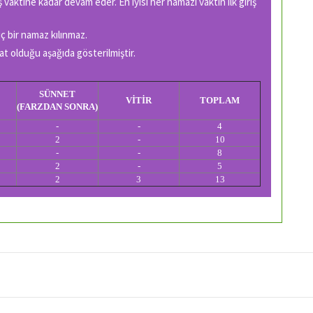
ş vaktine kadar devam eder. En iyisi her namazı vaktin ilk giriş
 bir namaz kılınmaz.
at olduğu aşağıda gösterilmiştir.
SÜNNET
VİTİR
TOPLAM
(FARZDAN SONRA)
-
-
4
2
-
10
-
-
8
2
-
5
2
3
13