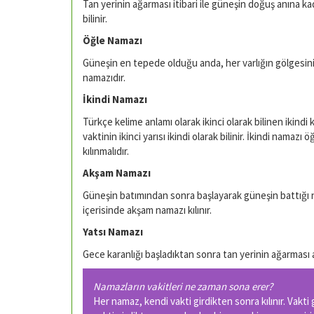
Tan yerinin ağarması itibari ile güneşin doğuş anına k
bilinir.
Öğle Namazı
Güneşin en tepede olduğu anda, her varlığın gölgesini
namazıdır.
İkindi Namazı
Türkçe kelime anlamı olarak ikinci olarak bilinen ikindi k
vaktinin ikinci yarısı ikindi olarak bilinir. İkindi nama
kılınmalıdır.
Akşam Namazı
Güneşin batımından sonra başlayarak güneşin battığı n
içerisinde akşam namazı kılınır.
Yatsı Namazı
Gece karanlığı başladıktan sonra tan yerinin ağarması a
Namazların vakitleri ne zaman sona erer?
Her namaz, kendi vakti girdikten sonra kılınır. Vakt