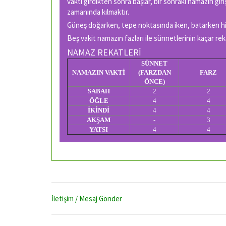
vakti girdikten sonra başlar, bir sonraki namazın giri
zamanında kılmaktır.
Güneş doğarken, tepe noktasında iken, batarken hiç
Beş vakit namazın fazları ile sünnetlerinin kaçar rek
NAMAZ REKATLERİ
SÜNNET
NAMAZIN VAKTİ
(FARZDAN
FARZ
ÖNCE)
SABAH
2
2
ÖĞLE
4
4
İKİNDİ
4
4
AKŞAM
-
3
YATSI
4
4
İletişim / Mesaj Gönder