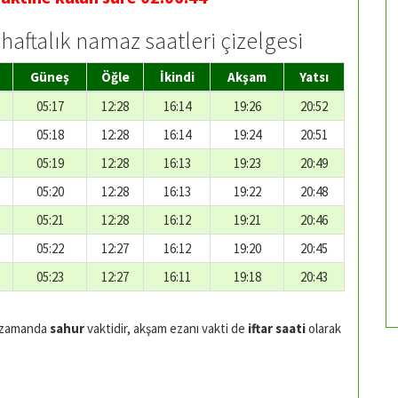
haftalık namaz saatleri çizelgesi
Güneş
Öğle
İkindi
Akşam
Yatsı
05:17
12:28
16:14
19:26
20:52
05:18
12:28
16:14
19:24
20:51
05:19
12:28
16:13
19:23
20:49
05:20
12:28
16:13
19:22
20:48
05:21
12:28
16:12
19:21
20:46
05:22
12:27
16:12
19:20
20:45
05:23
12:27
16:11
19:18
20:43
 zamanda
sahur
vaktidir, akşam ezanı vakti de
iftar saati
olarak