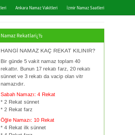
leri
Ankara Namaz Vakitleri
İzmir Namaz Saatleri
Namaz Rekatlarï¿½
HANGİ NAMAZ KAÇ REKAT KILINIR?
Bir günde 5 vakit namaz toplam 40
rekattır. Bunun 17 rekatı farz, 20 rekatı
sünnet ve 3 rekatı da vacip olan vitr
namazıdır.
Sabah Namazı: 4 Rekat
* 2 Rekat sünnet
* 2 Rekat farz
Öğle Namazı: 10 Rekat
* 4 Rekat ilk sünnet