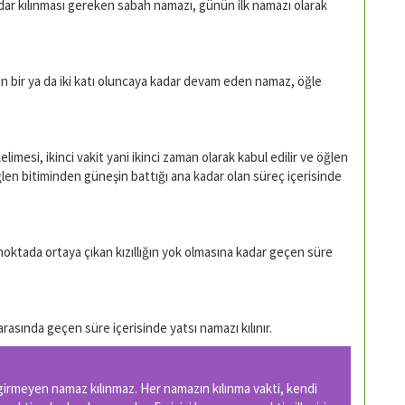
adar kılınması gereken sabah namazı, günün ilk namazı olarak
n bir ya da iki katı oluncaya kadar devam eden namaz, öğle
elimesi, ikinci vakit yani ikinci zaman olarak kabul edilir ve öğlen
zı öğlen bitiminden güneşin battığı ana kadar olan süreç içerisinde
oktada ortaya çıkan kızıllığın yok olmasına kadar geçen süre
rasında geçen süre içerisinde yatsı namazı kılınır.
i girmeyen namaz kılınmaz. Her namazın kılınma vakti, kendi