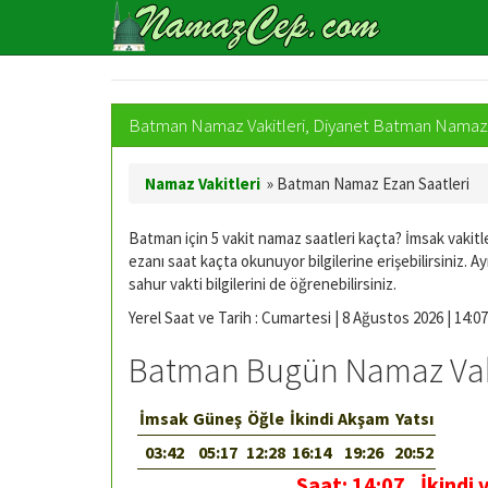
Batman Namaz Vakitleri, Diyanet Batman Namaz S
Namaz Vakitleri
»
Batman Namaz Ezan Saatleri
Batman için 5 vakit namaz saatleri kaçta? İmsak vakitle
ezanı saat kaçta okunuyor bilgilerine erişebilirsiniz. Ay
sahur vakti bilgilerini de öğrenebilirsiniz.
Yerel Saat ve Tarih : Cumartesi | 8 Ağustos 2026 | 14:07
Batman Bugün Namaz Vaki
İmsak
Güneş
Öğle
İkindi
Akşam
Yatsı
03:42
05:17
12:28
16:14
19:26
20:52
Saat:
14:07
,
İkindi 