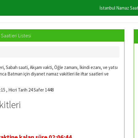
İstanbul Namaz Saat
aatleri Listesi
ri, Sabah saati, Akşam vakti, Öğle zamanı, İkindi ezanı, ve yatsı
rıca Batman için diyanet namaz vakitleri ile iftar saatleri ve
:15 , Hicri Tarih 24 Safer 1448
tleri
vaktine kalan süre
02:06:44