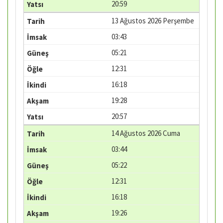
20:59
13 Ağustos 2026 Perşembe
03:43
05:21
12:31
16:18
19:28
20:57
14 Ağustos 2026 Cuma
03:44
05:22
12:31
16:18
19:26