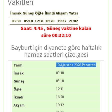
Vakitleri
İmsak
Güneş
Öğle
İkindi
Akşam
Yatsı
03:38
05:18
12:31
16:20
19:32
21:02
Saat:
4:45
,
Güneş vaktine kalan
süre
00:32:10
Bayburt için diyanete göre haftalık
namaz saatleri çizelgesi
10 Ağustos 2026 Pazartesi
03:38
05:18
12:31
16:20
19:32