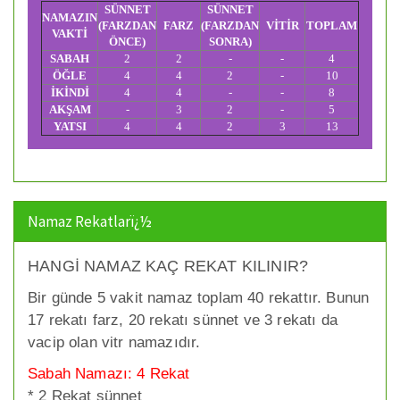
SÜNNET
SÜNNET
NAMAZIN
(FARZDAN
FARZ
(FARZDAN
VİTİR
TOPLAM
VAKTİ
ÖNCE)
SONRA)
SABAH
2
2
-
-
4
ÖĞLE
4
4
2
-
10
İKİNDİ
4
4
-
-
8
AKŞAM
-
3
2
-
5
YATSI
4
4
2
3
13
Namaz Rekatlarï¿½
HANGİ NAMAZ KAÇ REKAT KILINIR?
Bir günde 5 vakit namaz toplam 40 rekattır. Bunun
17 rekatı farz, 20 rekatı sünnet ve 3 rekatı da
vacip olan vitr namazıdır.
Sabah Namazı: 4 Rekat
* 2 Rekat sünnet