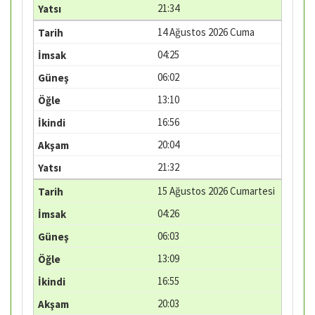
21:34
14 Ağustos 2026 Cuma
04:25
06:02
13:10
16:56
20:04
21:32
15 Ağustos 2026 Cumartesi
04:26
06:03
13:09
16:55
20:03