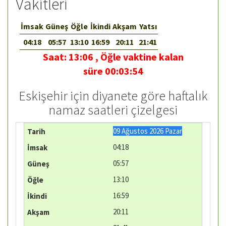
Vakitleri
İmsak
Güneş
Öğle
İkindi
Akşam
Yatsı
04:18
05:57
13:10
16:59
20:11
21:41
Saat:
13:06
,
Öğle vaktine kalan
süre
00:03:54
Eskişehir için diyanete göre haftalık
namaz saatleri çizelgesi
09 Ağustos 2026 Pazar
04:18
05:57
13:10
16:59
20:11