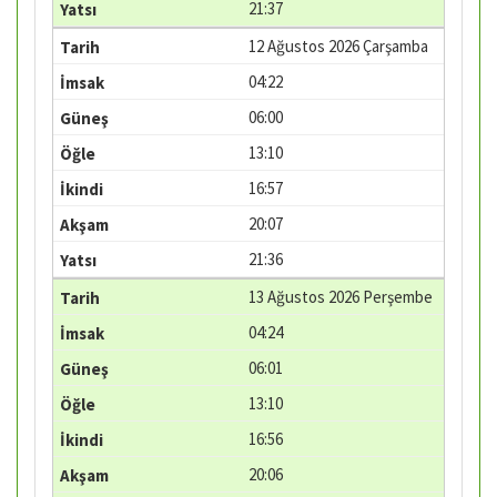
21:37
12 Ağustos 2026 Çarşamba
04:22
06:00
13:10
16:57
20:07
21:36
13 Ağustos 2026 Perşembe
04:24
06:01
13:10
16:56
20:06