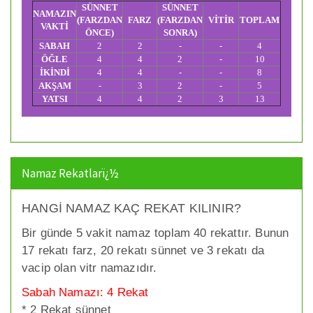
SÜNNET
SÜNNET
NAMAZIN
(FARZDAN
FARZ
(FARZDAN
VİTİR
TOPLAM
VAKTİ
ÖNCE)
SONRA)
SABAH
2
2
-
-
4
ÖĞLE
4
4
2
-
10
İKİNDİ
4
4
-
-
8
AKŞAM
-
3
2
-
5
YATSI
4
4
2
3
13
Namaz Rekatlarï¿½
HANGİ NAMAZ KAÇ REKAT KILINIR?
Bir günde 5 vakit namaz toplam 40 rekattır. Bunun
17 rekatı farz, 20 rekatı sünnet ve 3 rekatı da
vacip olan vitr namazıdır.
Sabah Namazı: 4 Rekat
* 2 Rekat sünnet