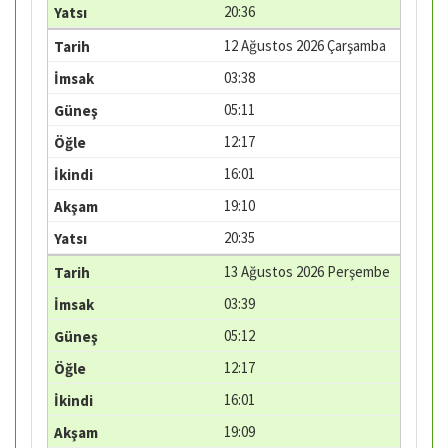
20:36
12 Ağustos 2026 Çarşamba
03:38
05:11
12:17
16:01
19:10
20:35
13 Ağustos 2026 Perşembe
03:39
05:12
12:17
16:01
19:09