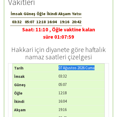
Vakitleri
İmsak
Güneş
Öğle
İkindi
Akşam
Yatsı
03:32
05:07
12:18
16:04
19:16
20:42
Saat:
11:10
,
Öğle vaktine kalan
süre
01:07:59
Hakkari için diyanete göre haftalık
namaz saatleri çizelgesi
07 Ağustos 2026 Cuma
03:32
05:07
12:18
16:04
19:16