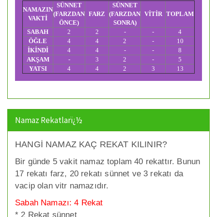
SÜNNET
SÜNNET
NAMAZIN
(FARZDAN
FARZ
(FARZDAN
VİTİR
TOPLAM
VAKTİ
ÖNCE)
SONRA)
SABAH
2
2
-
-
4
ÖĞLE
4
4
2
-
10
İKİNDİ
4
4
-
-
8
AKŞAM
-
3
2
-
5
YATSI
4
4
2
3
13
Namaz Rekatlarï¿½
HANGİ NAMAZ KAÇ REKAT KILINIR?
Bir günde 5 vakit namaz toplam 40 rekattır. Bunun
17 rekatı farz, 20 rekatı sünnet ve 3 rekatı da
vacip olan vitr namazıdır.
Sabah Namazı: 4 Rekat
* 2 Rekat sünnet