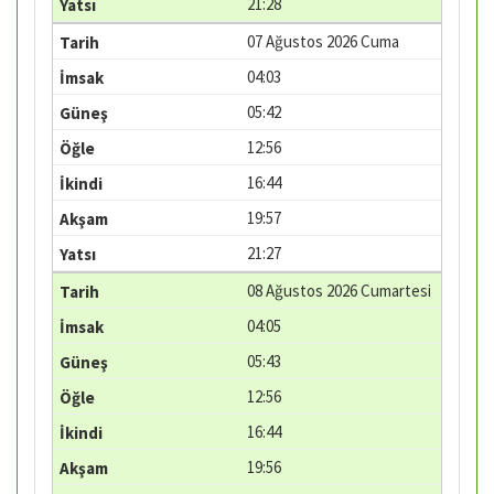
21:28
07 Ağustos 2026 Cuma
04:03
05:42
12:56
16:44
19:57
21:27
08 Ağustos 2026 Cumartesi
04:05
05:43
12:56
16:44
19:56