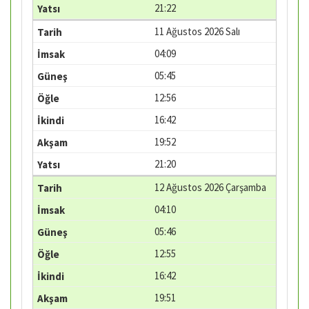
21:22
11 Ağustos 2026 Salı
04:09
05:45
12:56
16:42
19:52
21:20
12 Ağustos 2026 Çarşamba
04:10
05:46
12:55
16:42
19:51