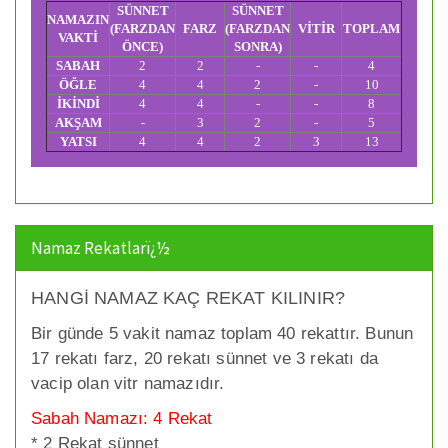
SÜNNET
SÜNNET
NAMAZIN
(FARZDAN
FARZ
(FARZDAN
VİTİR
TOPLAM
VAKTİ
ÖNCE)
SONRA)
SABAH
2
2
-
-
4
ÖĞLE
4
4
2
-
10
İKİNDİ
4
4
-
-
8
AKŞAM
-
3
2
-
5
YATSI
4
4
2
3
13
Namaz Rekatlarï¿½
HANGİ NAMAZ KAÇ REKAT KILINIR?
Bir günde 5 vakit namaz toplam 40 rekattır. Bunun
17 rekatı farz, 20 rekatı sünnet ve 3 rekatı da
vacip olan vitr namazıdır.
Sabah Namazı: 4 Rekat
* 2 Rekat sünnet