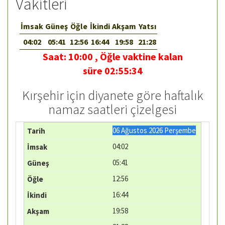
Vakitleri
İmsak
Güneş
Öğle
İkindi
Akşam
Yatsı
04:02
05:41
12:56
16:44
19:58
21:28
Saat:
10:00
,
Öğle vaktine kalan
süre
02:55:34
Kırşehir için diyanete göre haftalık
namaz saatleri çizelgesi
06 Ağustos 2026 Perşembe
04:02
05:41
12:56
16:44
19:58