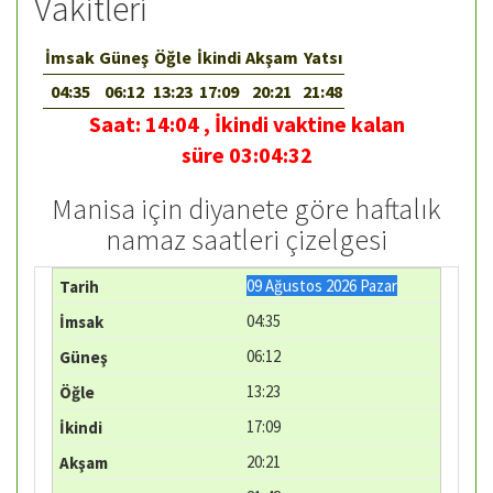
Vakitleri
İmsak
Güneş
Öğle
İkindi
Akşam
Yatsı
04:35
06:12
13:23
17:09
20:21
21:48
Saat:
14:04
,
İkindi vaktine kalan
süre
03:04:32
Manisa için diyanete göre haftalık
namaz saatleri çizelgesi
09 Ağustos 2026 Pazar
04:35
06:12
13:23
17:09
20:21