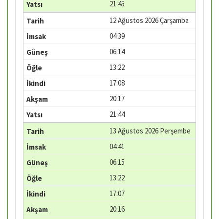
21:45
12 Ağustos 2026 Çarşamba
04:39
06:14
13:22
17:08
20:17
21:44
13 Ağustos 2026 Perşembe
04:41
06:15
13:22
17:07
20:16