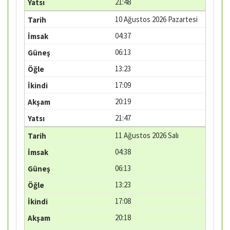
21:48
10 Ağustos 2026 Pazartesi
04:37
06:13
13:23
17:09
20:19
21:47
11 Ağustos 2026 Salı
04:38
06:13
13:23
17:08
20:18