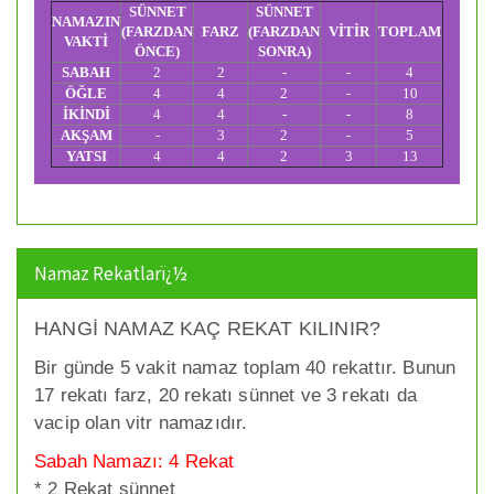
SÜNNET
SÜNNET
NAMAZIN
(FARZDAN
FARZ
(FARZDAN
VİTİR
TOPLAM
VAKTİ
ÖNCE)
SONRA)
SABAH
2
2
-
-
4
ÖĞLE
4
4
2
-
10
İKİNDİ
4
4
-
-
8
AKŞAM
-
3
2
-
5
YATSI
4
4
2
3
13
Namaz Rekatlarï¿½
HANGİ NAMAZ KAÇ REKAT KILINIR?
Bir günde 5 vakit namaz toplam 40 rekattır. Bunun
17 rekatı farz, 20 rekatı sünnet ve 3 rekatı da
vacip olan vitr namazıdır.
Sabah Namazı: 4 Rekat
* 2 Rekat sünnet