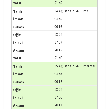
21:42
14 Ağustos 2026 Cuma
04:42
06:16
13:22
17:07
20:15
21:40
15 Ağustos 2026 Cumartesi
04:43
06:17
13:22
17:06
20:13