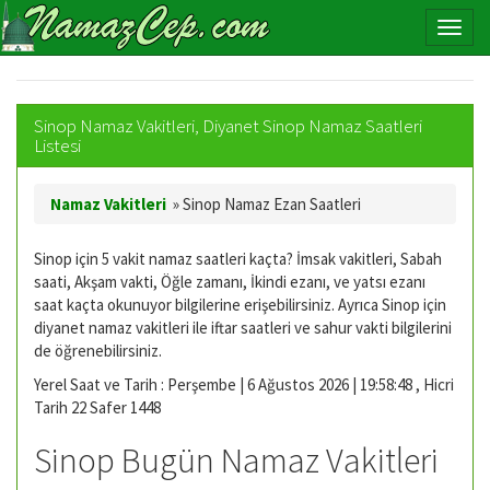
Sinop Namaz Vakitleri, Diyanet Sinop Namaz Saatleri
Listesi
Namaz Vakitleri
»
Sinop Namaz Ezan Saatleri
Sinop için 5 vakit namaz saatleri kaçta? İmsak vakitleri, Sabah
saati, Akşam vakti, Öğle zamanı, İkindi ezanı, ve yatsı ezanı
saat kaçta okunuyor bilgilerine erişebilirsiniz. Ayrıca Sinop için
diyanet namaz vakitleri ile iftar saatleri ve sahur vakti bilgilerini
de öğrenebilirsiniz.
Yerel Saat ve Tarih : Perşembe | 6 Ağustos 2026 | 19:58:48 , Hicri
Tarih 22 Safer 1448
Sinop Bugün Namaz Vakitleri