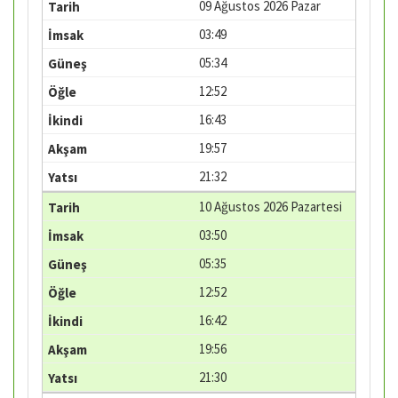
09 Ağustos 2026 Pazar
03:49
05:34
12:52
16:43
19:57
21:32
10 Ağustos 2026 Pazartesi
03:50
05:35
12:52
16:42
19:56
21:30