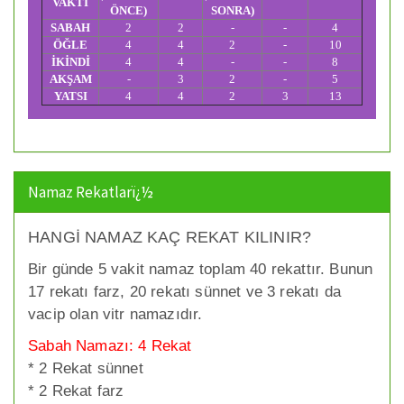
VAKTİ
ÖNCE)
SONRA)
SABAH
2
2
-
-
4
ÖĞLE
4
4
2
-
10
İKİNDİ
4
4
-
-
8
AKŞAM
-
3
2
-
5
YATSI
4
4
2
3
13
Namaz Rekatlarï¿½
HANGİ NAMAZ KAÇ REKAT KILINIR?
Bir günde 5 vakit namaz toplam 40 rekattır. Bunun
17 rekatı farz, 20 rekatı sünnet ve 3 rekatı da
vacip olan vitr namazıdır.
Sabah Namazı: 4 Rekat
* 2 Rekat sünnet
* 2 Rekat farz