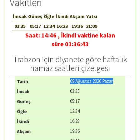
Vakitleri
İmsak
Güneş
Öğle
İkindi
Akşam
Yatsı
03:35
05:17
12:34
16:23
19:36
21:09
Saat:
14:46
,
İkindi vaktine kalan
süre
01:36:43
Trabzon için diyanete göre haftalık
namaz saatleri çizelgesi
09 Ağustos 2026 Pazar
03:35
05:17
12:34
16:23
19:36