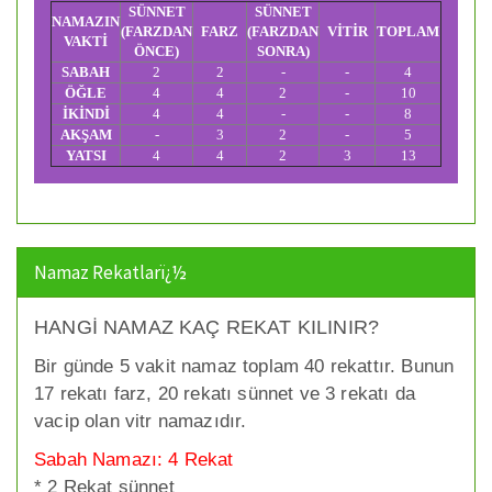
SÜNNET
SÜNNET
NAMAZIN
(FARZDAN
FARZ
(FARZDAN
VİTİR
TOPLAM
VAKTİ
ÖNCE)
SONRA)
SABAH
2
2
-
-
4
ÖĞLE
4
4
2
-
10
İKİNDİ
4
4
-
-
8
AKŞAM
-
3
2
-
5
YATSI
4
4
2
3
13
Namaz Rekatlarï¿½
HANGİ NAMAZ KAÇ REKAT KILINIR?
Bir günde 5 vakit namaz toplam 40 rekattır. Bunun
17 rekatı farz, 20 rekatı sünnet ve 3 rekatı da
vacip olan vitr namazıdır.
Sabah Namazı: 4 Rekat
* 2 Rekat sünnet